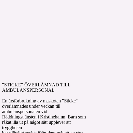
"STICKE" ÖVERLÄMNAD TILL
AMBULANSPERSONAL
En årsförbrukning av maskoten "Sticke"
överlämnades under veckan till
ambulanspersonalen vid
Räddningstjänsten i Kristinehamn. Barn som
råkat illa ut på något sätt upplever att
tryggheten
har plötsligt ryckts ifrån dem och att en stor